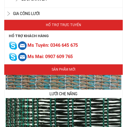
GIA CÔNG LƯỚI
HỔ TRỢ TRỰC TUYẾN
HỔ TRỢ KHÁCH HÀNG
Ms Tuyên: 0346 645 675
Ms Mai: 0907 609 765
SẢN PHẨM MỚI
LƯỚI CHE NẮNG