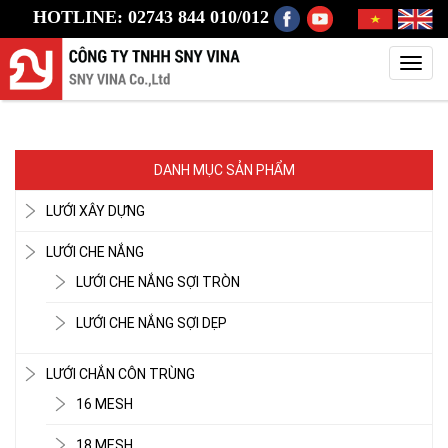
HOTLINE: 02743 844 010/012
Toggl
navig
DANH MỤC SẢN PHẨM
LƯỚI XÂY DỰNG
LƯỚI CHE NẮNG
LƯỚI CHE NẮNG SỢI TRÒN
LƯỚI CHE NẮNG SỢI DẸP
LƯỚI CHẮN CÔN TRÙNG
16 MESH
18 MESH