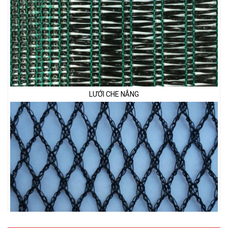
LƯỚI CHE NẮNG
LƯỚI CHẮN CHIM