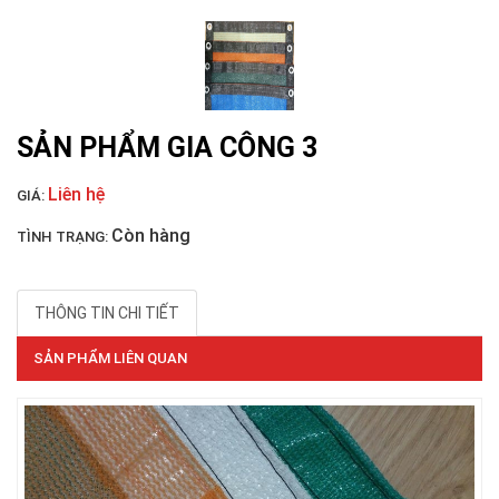
LƯỚI HÀNG RÀO HÌNH VUÔNG
SẢN PHẨM GIA CÔNG 3
Liên hệ
GIÁ:
Còn hàng
TÌNH TRẠNG:
THÔNG TIN CHI TIẾT
SẢN PHẨM LIÊN QUAN
LƯỚI NUÔI TRỒNG HẢI SẢN