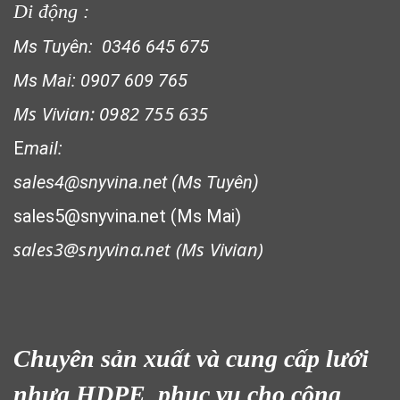
Di động :
Ms Tuyên: 0346 645 675
Ms Mai: 0907 609 765
Ms Vivian: 0982 755 635
LƯỚI CHẮN ĐỘNG VẬT
E
mail:
sales4@snyvina.net (Ms Tuyên)
sales5@snyvina.net (Ms Mai)
sales3@snyvina.net (
Ms Vivian)
Chuyên sản xuất và cung cấp lưới
nhựa HDPE phục vụ cho công
LƯỚI XÂY DỰNG