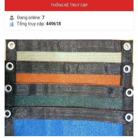
THỐNG KÊ TRUY CẬP
Đang online:
7
Tổng truy cập:
449618
LƯỚI PHƠI NÔNG SẢN