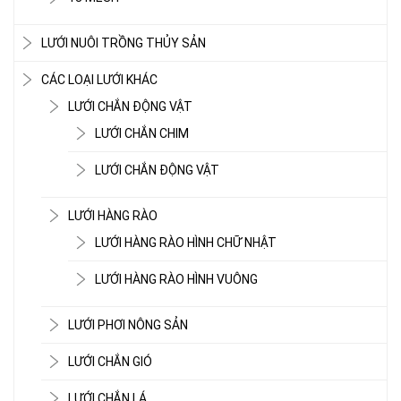
LƯỚI NUÔI TRỒNG THỦY SẢN
CÁC LOẠI LƯỚI KHÁC
LƯỚI CHẮN ĐỘNG VẬT
LƯỚI CHẮN CHIM
LƯỚI CHẮN ĐỘNG VẬT
LƯỚI HÀNG RÀO
LƯỚI HÀNG RÀO HÌNH CHỮ NHẬT
LƯỚI HÀNG RÀO HÌNH VUÔNG
LƯỚI PHƠI NÔNG SẢN
LƯỚI CHẮN GIÓ
LƯỚI CHẮN LÁ