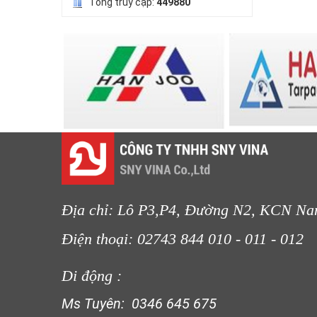
Tổng truy cập:
449880
LƯỚI CHE NẮNG
Địa chỉ: Lô P3,P4, Đường N2, KCN Na
Điện thoại: 02743 844 010 - 011 
Di động :
LƯỚI CHẮN ĐỘNG VẬT
LƯỚI CHE NẮNG
Ms Tuyên: 0346 645 675