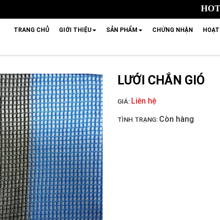
HOTL
TRANG CHỦ
GIỚI THIỆU
SẢN PHẨM
CHỨNG NHẬN
HOẠT
LƯỚI CHẮN GIÓ
Liên hệ
GIÁ:
Còn hàng
TÌNH TRẠNG: