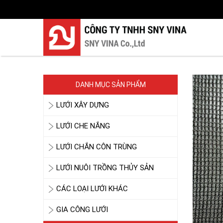
LƯỚI CHẮN CHIM
DANH MỤC SẢN PHẨM
LƯỚI XÂY DỰNG
LƯỚI CHE NẮNG
LƯỚI CHẮN CÔN TRÙNG
LƯỚI PHƠI NÔNG SẢN
LƯỚI NUÔI TRỒNG THỦY SẢN
CÁC LOẠI LƯỚI KHÁC
GIA CÔNG LƯỚI