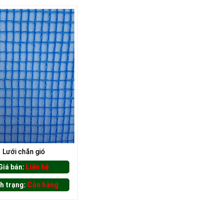
Lưới chắn gió
Giá bán:
Liên hệ
h trạng:
Còn hàng