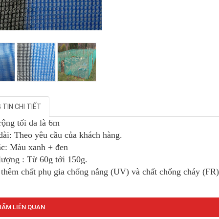
TIN CHI TIẾT
rộng tối đa là 6m
dài: Theo yêu cầu của khách hàng.
c: Màu xanh + đen
lượng : Từ 60g tới 150g.
 thêm chất phụ gia chống nắng (UV) và chất chống cháy (FR)
ẨM LIÊN QUAN