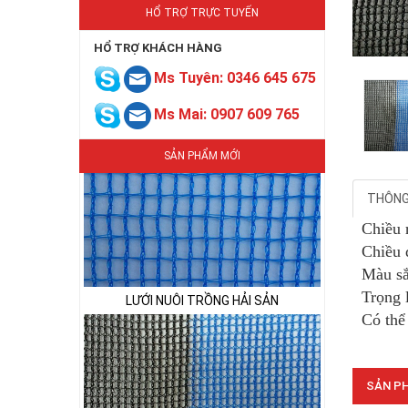
HỔ TRỢ TRỰC TUYẾN
HỔ TRỢ KHÁCH HÀNG
LƯỚI HÀNG RÀO HÌNH VUÔNG
Ms Tuyên: 0346 645 675
Ms Mai: 0907 609 765
SẢN PHẨM MỚI
THÔNG 
Chiều 
LƯỚI NUÔI TRỒNG HẢI SẢN
Chiều 
Màu sắ
Trọng 
Có thể
SẢN PH