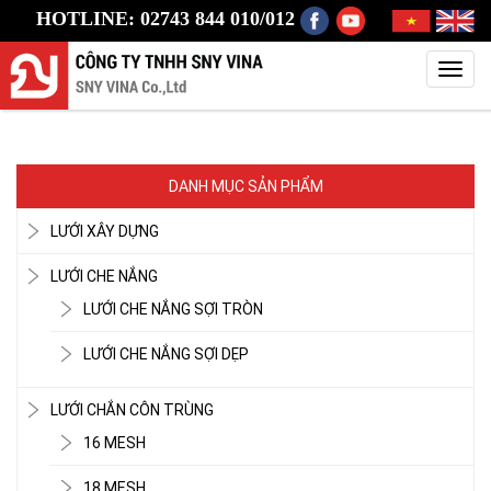
HOTLINE: 02743 844 010/012
Toggl
LƯỚI CHE NẮNG
navig
DANH MỤC SẢN PHẨM
LƯỚI XÂY DỰNG
LƯỚI CHE NẮNG
LƯỚI CHE NẮNG SỢI TRÒN
LƯỚI CHE NẮNG SỢI DẸP
LƯỚI CHẮN CÔN TRÙNG
LƯỚI CHE NẮNG
16 MESH
18 MESH