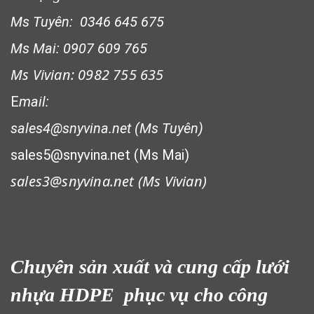
Ms Tuyên: 0346 645 675
LƯỚI CHẮN ĐỘNG VẬT
Ms Mai: 0907 609 765
Ms Vivian: 0982 755 635
E
mail:
sales4@snyvina.net (Ms Tuyên)
sales5@snyvina.net (Ms Mai)
sales3@snyvina.net (
Ms Vivian)
LƯỚI XÂY DỰNG
Chuyên sản xuất và cung cấp lưới
nhựa HDPE phục vụ cho công