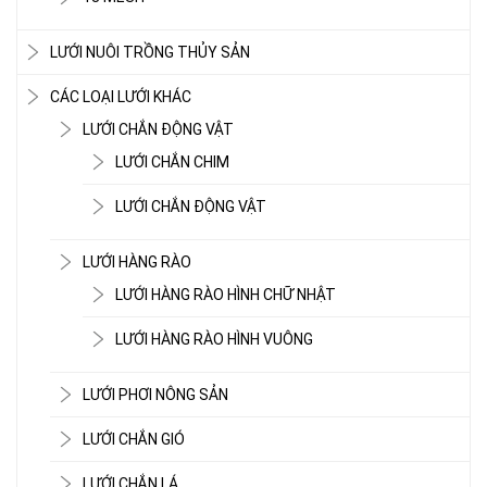
LƯỚI NUÔI TRỒNG THỦY SẢN
CÁC LOẠI LƯỚI KHÁC
LƯỚI CHẮN ĐỘNG VẬT
LƯỚI CHẮN CHIM
LƯỚI CHẮN ĐỘNG VẬT
LƯỚI CHẮN CHIM
LƯỚI HÀNG RÀO
LƯỚI HÀNG RÀO HÌNH CHỮ NHẬT
LƯỚI HÀNG RÀO HÌNH VUÔNG
LƯỚI PHƠI NÔNG SẢN
LƯỚI CHẮN GIÓ
LƯỚI CHẮN LÁ