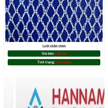
LƯỚI CHẮN CÔN TRÙNG
Lưới chắn chim
Giá bán:
Liên hệ
Tình trạng:
Còn hàng
LƯỚI HÀNG RÀO HÌNH CHỮ NHẬT
LƯỚI CHẮN CÔN TRÙNG