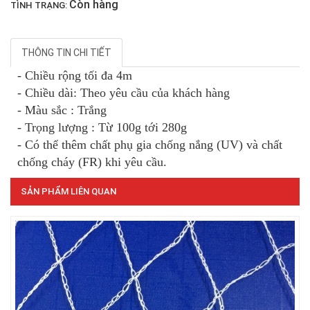
Còn hàng
TÌNH TRẠNG:
THÔNG TIN CHI TIẾT
LƯỚI CHE NẮNG
- Chiều rộng tối đa 4m
- Chiều dài: Theo yêu cầu của khách hàng
- Màu sắc : Trắng
LƯỚI PHƠI NÔNG SẢN
- Trọng lượng : Từ 100g tới 280g
- Có thể thêm chất phụ gia chống nắng (UV) và chất
chống cháy (FR) khi yêu cầu.
SẢN PHẨM LIÊN QUAN
LƯỚI CHẮN ĐỘNG VẬT