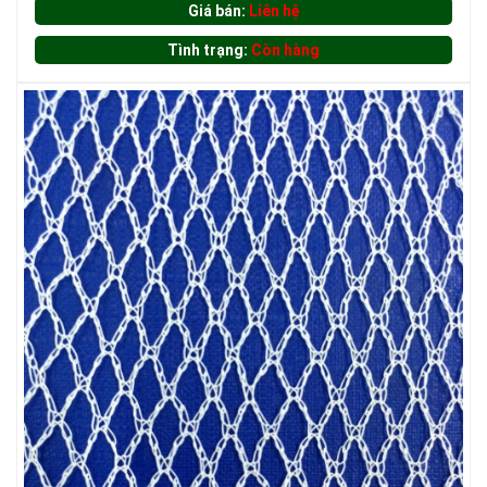
Giá bán:
Liên hệ
Tình trạng:
Còn hàng
LƯỚI HÀNG RÀO HÌNH VUÔNG
LƯỚI CHẮN GIÓ
LƯỚI CHE NẮNG