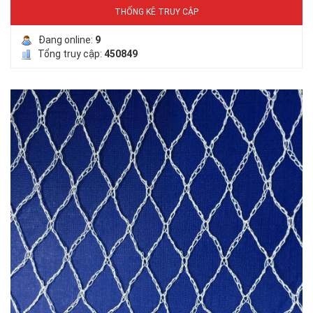
THỐNG KÊ TRUY CẬP
Đang online:
9
Tổng truy cập:
450849
LƯỚI CHẮN GIÓ
LƯỚI CHE NẮNG
LƯỚI CHẮN CÔN TRÙNG