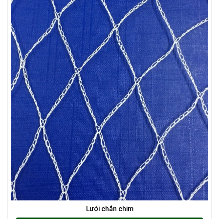
LƯỚI HÀNG RÀO HÌNH VUÔNG
LƯỚI XÂY DỰNG
LƯỚI NUÔI TRỒNG HẢI SẢN
Lưới chắn chim