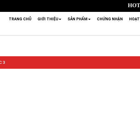
HOTL
TRANG CHỦ
GIỚI THIỆU
SẢN PHẨM
CHỨNG NHẬN
HOẠT
C 3