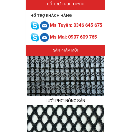
HỔ TRỢ TRỰC TUYẾN
HỔ TRỢ KHÁCH HÀNG
Ms Tuyên: 0346 645 675
LƯỚI CHẮN CHIM
Ms Mai: 0907 609 765
SẢN PHẨM MỚI
LƯỚI PHƠI NÔNG SẢN