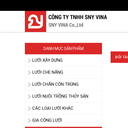
LƯỚI CHE NẮNG
DANH MỤC SẢN PHẨM
ĐỐI TÁ
LƯỚI XÂY DỰNG
LƯỚI CHE NẮNG
LƯỚI CHẮN CÔN TRÙNG
LƯỚI NUÔI TRỒNG THỦY SẢN
LƯỚI CHE NẮNG
CÁC LOẠI LƯỚI KHÁC
GIA CÔNG LƯỚI