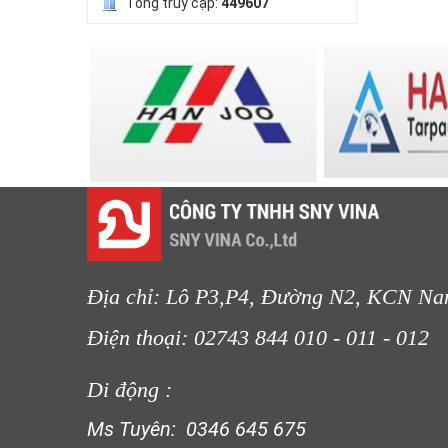
LƯỚI CHE NẮNG
Tổng truy cập:
449607
LƯỚI CHẮN GIÓ
LƯỚI CHE NẮNG
LƯỚI CHẮN CÔN TRÙNG
Địa chỉ: Lô P3,P4, Đường N2, KCN Na
Điện thoại: 02743 844 010 - 011 
Di động :
LƯỚI CHẮN CHIM
LƯỚI CHẮN CÔN TRÙNG
Ms Tuyên: 0346 645 675