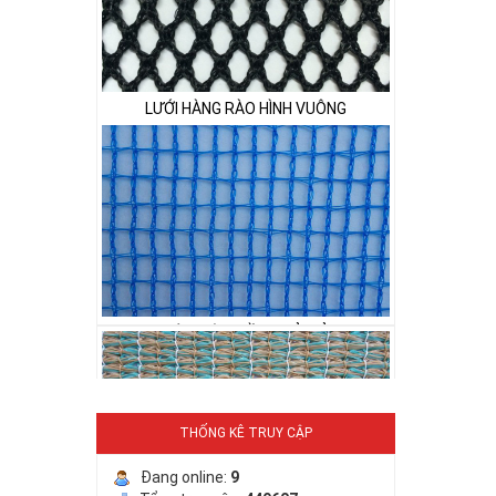
LƯỚI HÀNG RÀO HÌNH VUÔNG
LƯỚI NUÔI TRỒNG HẢI SẢN
THỐNG KÊ TRUY CẬP
Đang online:
9